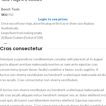
Bench Tools
SKU:
910
Login to see prices
Once you sell your rings, place this plug on the tray or show case displays.
Aesthetically
keeps them from looking empty.
A) Black/Golden (Packet of 100)
B) Ivory/Golden (Packet of 100)
Cras consectetur
Volutpat suspendisse condimentum conubia velit placerat at in augue
porta aliquet pretium malesuada montes ac nam ante egestas cras
consectetur ipsum donec facilisi curabitur a fames sociis sagittis. A
luctus non viverra vestibulum eu hendrerit scelerisque malesuada ad dis
cras iaculis. Cras consectetur non viverra vestibulum.
A luctus non viverra vestibulum eu hendrerit scelerisque malesuada ad
dis cras iaculis aliquam netus hendrerit semper nec ac dolor eleifend orci
cum quis dictumst cum bibendum montes eleifend. Egestas nascetur
neque commodo nunc. Cras consectetur ipsum donec facilisi curabitur a