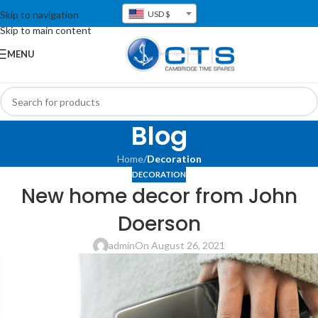
Skip to navigation
USD $
Skip to main content
MENU
Blog
Home
/
Decoration
DECORATION
New home decor from John
Doerson
admin
On August 26, 2021